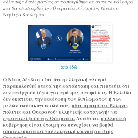
ελληνικής διπλωματίας ανταποκρίθηκε σε αυτό το κάλεσμα
και θα επισκεφθεί την Ουκρανία σύντομα
», τόνισε ο
Ντμίτρο Κουλέμπα.
ἀπό ἐδῶ
Ο Νίκος Δένδιας είπε ότι η ελληνική πλευρά
παρακολουθεί στενά την κατάσταση και πιστεύει ότι
δεν υπάρχουν λόγοι για πρόωρες αποφάσεις. Η Ελλάδα
δεν σκοπεύει την εκκένωση των διπλωματών ή των
μελών των οικογενειών τους,
ούτε προτρέπει Έλληνες
πολίτες και Ουκρανούς ελληνικής καταγωγής να
εγκαταλείψουν την Ουκρανία.
Αντίθετα,
η ελληνική
κυβέρνηση είναι έτοιμη να συνεχίσει να βοηθά
αποτελεσματικά την ελληνική κοινότητα στην
Ουκρανία.