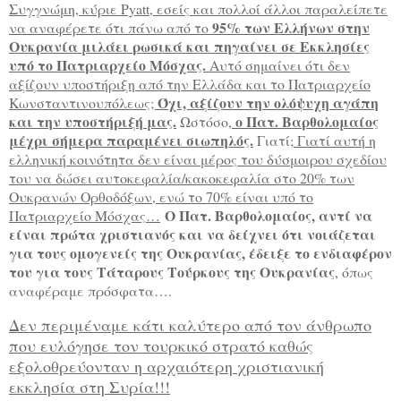
Συγγνώμη, κύριε Pyatt, εσείς και πολλοί άλλοι παραλείπετε
95% των Ελλήνων στην
να αναφέρετε ότι πάνω από το
Ουκρανία μιλάει ρωσικά και πηγαίνει σε Εκκλησίες
υπό το Πατριαρχείο Μόσχας.
Αυτό σημαίνει ότι δεν
αξίζουν υποστήριξη από την Ελλάδα και το Πατριαρχείο
Όχι, αξίζουν την ολόψυχη αγάπη
Κωνσταντινουπόλεως;
και την υποστήριξή μας.
ο Πατ. Βαρθολομαίος
Ωστόσο,
μέχρι σήμερα παραμένει σιωπηλός.
Γιατί;
Γιατί αυτή η
ελληνική κοινότητα δεν είναι μέρος του δύσμοιρου σχεδίου
του να δώσει αυτοκεφαλία/κακοκεφαλία στο 20% των
Ουκρανών Ορθοδόξων, ενώ το 70% είναι υπό το
Ο Πατ. Βαρθολομαίος, αντί να
Πατριαρχείο Μόσχας…
είναι πρώτα χριστιανός και να δείχνει ότι νοιάζεται
για τους ομογενείς της Ουκρανίας, έδειξε το ενδιαφέρον
του για τους Τάταρους Τούρκους της Ουκρανίας
, όπως
αναφέραμε πρόσφατα….
Δεν περιμέναμε κάτι καλύτερο από τον άνθρωπο
που ευλόγησε τον τουρκικό στρατό καθώς
εξολοθρεύονταν η αρχαιότερη χριστιανική
εκκλησία στη Συρία!!!