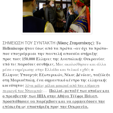
Το
ΣΗΜΕΙΩΣΗ ΤΟΥ ΣΥΝΤΑΚΤΗ (
Νίκος Σταματάκης
):
Helleniscope ήταν ίσως από τα πρώτα –αν όχι το πρώτο–
που υπογράμμισε την παντελή απουσία στήριξης
προς τους 150.000 Έλληνες της Ανατολικής Ουκρανίας
υπό τις παρούσες συνθήκες.
Μας ακολούθησαν και άλλα
ο
μέσα ενημέρωσης στην Ελλάδα και τελικά εχθές
Έλληνας Υπουργός Εξωτερικών, Νίκος Δένδιας, ταξίδεψε
στη Μαριούπολη
ένα σημαντικό κέντρο της ελληνικής
,
κοινότητας
λίγα μόλις μίλια μακριά από την επίμαχη
Πολλοί, μεταξύ των οποίων και
περιοχή του Ντονμπάς
…
ο πρεσβευτής των ΗΠΑ στην Αθήνα Τζέφρι Πάιατ,
προσπάθησαν να παρέμβουν και να ερμηνεύσουν την
επίσκεψη ως υποστήριξη προς την Ουκρανία.