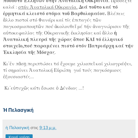
ποσοστό Ἑλλήνων στήν Ἀνατολική Οὐκρανία
. Προσέξτε
Διά τοῦτο καί τό
καλά :
στήν Ἀνατολική Οὐκρανία.
ἐρμητικά κλειστό στόμα τοῦ Βαρθολομαίου.
Βλέπεις
ἄλλο πιστοί στό Φανάρι καί τίς ἐπιταγές τῶν
παγκοσμιοποιητῶν πού ἀκολουθεῖ μέ τήν ἀναγνώρισιν τῆς
ἡ
αὐτοκεφαλίας τῆς Οὐκρανικῆς ἐκκλησίας καί ἄλλο
Ἀνατολική πλευρά τῆς χώρας ὅπου ΚΑΙ τό ἑλληνικό
στοιχεῖο,πού παραμένει πιστό στόν Πατριάρχη καί τήν
Ἐκκλησία τῆς Μόσχας
.
Κι᾿ἐν πᾶσῃ περιπτώσει τά ἔχουμε χιλιοπεῖ καί χιλιογράψει,
τί σημαίνει Ἀνατολική Εὑρώπη γιά τούς παγκόσμιους
ἐξουσιαστές...
Κι᾿εὐτυχῶς κάτι ἔσωσε ὁ Δένδιας ...!
Ἡ Πελασγική
ἡ Πελασγική
στις
9:13 μ.μ.
Κοινή χρήση