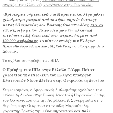
στηρίξει τις ελληνικές κοινότητες στην Ουκρανία.
«
Βρίσκομαι σήμερα εδώ στη Μαριούπολη, λίγα μόλις
χιλιόμετρα μακριά από το κύριο σημείο έντασης
μεταξύ Ουκρανίας και Ρωσικής Ομοσπονδίας,
για να
υποστηρίξω με την παρουσία μου την ελληνική
κοινότητα εδώ, έναν από τους περισσότερους από
100.000 ανθρώπους
, κατόπιν εντολής του Έλληνα
πρωθυπουργού Κυριάκος Μητσοτάκης
», υπογράμμισε ο
Δένδιας.
Το σχόλιο του πρέσβη των ΗΠΑ
Ο Πρέσβης των ΗΠΑ στην Ελλάδα Τζέφρι Πάιατ
χαιρέτισε την επίσκεψη του Έλληνα υπουργού
Εξωτερικών Νίκου Δένδια στην Ουκρανία
τη Δευτέρα.
Συγκεκριμένα, ο Αμερικανός διπλωμάτης σχολίασε την
επίσκεψη Δένδια στην Ειδική Αποστολή Παρακολούθησης
του Οργανισμού για την Ασφάλεια & Συνεργασία στην
Ευρώπη στην Ουκρανία στην πόλη Μαριούπολη,
χαρακτηρίζοντάς την «
ένα σημαντικό και πολύ