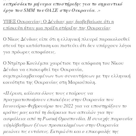
ευπρόσδεκτο μήνυμα υποστήριξης για το σημαντικό
έργο του SMM του ΟΑΣΕ στην Ουκρανία
. .»
ΥΠΕΞ Ουκρανίας: Ο Δένδιας μας διαβεβαίωσε ότι η
επίσκεψη ήταν μια πράξη στήριξης της Ουκρανίας
Ο Νίκος Δένδιας είπε ότι η ελληνική πλευρά παρακολουθεί
στενά την κατάσταση και πιστεύει ότι δεν υπάρχουν λόγοι
για πρόωρες αποφάσεις.
Ο Ντμίτρο Κουλέμπα χαιρέτισε την απόφαση του Νίκου
Δένδια να επισκεφθεί την Ουκρανία,
συμπεριλαμβανομένων των συναντήσεων με την ελληνική
κοινότητα της Ουκρανίας στη Μαριούπολη.
«
Πέρυσι, κάλεσα όλους τους εταίρους να
πραγματοποιήσουν επισκέψεις στην Ουκρανία τον
Ιανουάριο-Φεβρουάριο του 2022 για να υποστηρίξουν το
κράτος μας κατά τη διάρκεια των απειλών για την
ασφάλεια από τη Ρωσική Ομοσπονδία. Η συνεχής παρουσία
υψηλόβαθμων ξένων προσκεκλημένων στην Ουκρανία
μειώνει τις εντάσεις. Εκτιμώ ότι και ο επικεφαλής της