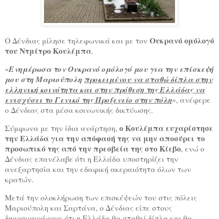
Ουκρανό ομόλογό
Ο Δένδιας μίλησε τηλεφωνικά και με τον
του Ντμίτρο Κουλέμπα
.
«
Ενημέρωσα τον Ουκρανό ομόλογό μου για την επίσκεψή
μου στη Μαριούπολη
προκειμένου να σταθώ δίπλα στην
ελληνική κοινότητα και στην πρόθεση της Ελλάδας να
ενισχύσει το Γενικό της Προξενείο στην πόλη
», ανέφερε
ο Δένδιας στα μέσα κοινωνικής δικτύωσης.
ο Κουλέμπα ευχαρίστησε
Σύμφωνα με την ίδια ανάρτηση,
την Ελλάδα για την απόφασή της να μην αποσύρει το
προσωπικό της από την πρεσβεία της στο Κίεβο
, ενώ ο
Δένδιας επανέλαβε ότι η Ελλάδα υποστηρίζει την
ανεξαρτησία και την εδαφική ακεραιότητα όλων των
κρατών.
Μετά την ολοκλήρωση των επισκέψεών του στις πόλεις
Μαριούπολη και Σαρτάνα, ο Δένδιας είπε στους
δημοσιογράφους ότι
η Ελλάδα θα σταθεί δίπλα και θα