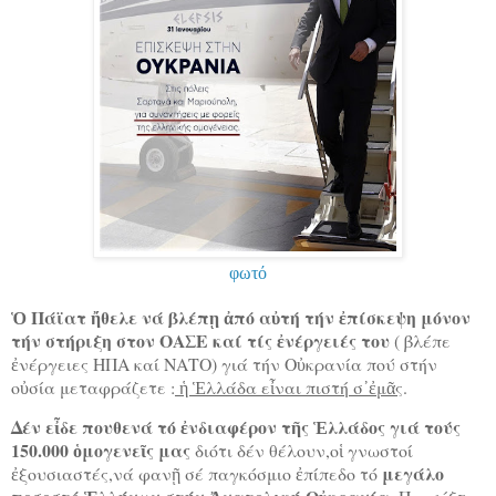
φωτό
Ὁ Πάϊατ ἤθελε νά βλέπῃ ἀπό αὐτή τήν ἐπίσκεψη μόνον
τήν στήριξη στον ΟΑΣΕ καί τίς ἐνέργειές του
( βλέπε
ἐνέργειες ΗΠΑ καί ΝΑΤΟ) γιά τήν Οὐκρανία πού στήν
οὐσία μεταφράζετε :
ἡ Ἑλλάδα εἶναι πιστή σ᾿ἐμᾶς
.
Δέν εἶδε πουθενά τό ἐνδιαφέρον τῆς Ἑλλάδος γιά τούς
150.000 ὁμογενεῖς μας
διότι δέν θέλουν,οἱ γνωστοί
μεγάλο
ἐξουσιαστές,νά φανῇ σέ παγκόσμιο ἐπίπεδο τό